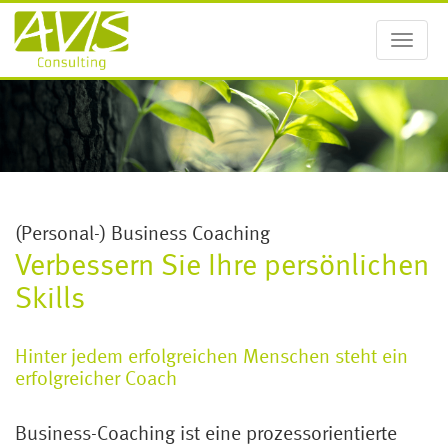
Toggle
navigat
(Personal-) Business Coaching
Verbessern Sie Ihre persönlichen
Skills
Hinter jedem erfolgreichen Menschen steht ein
erfolgreicher Coach
Business-Coaching ist eine prozessorientierte